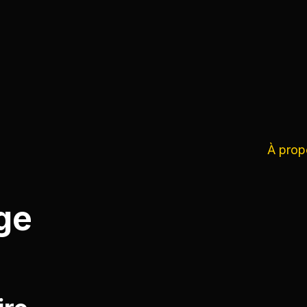
À prop
ge