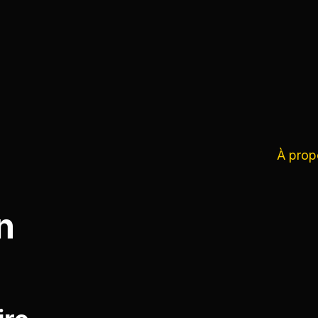
À prop
n